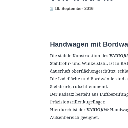
19. September 2016
Handwagen mit Bordw
Die stabile Konstruktion des
VARIO
fit
Stahlrohr- und Winkelstahl, ist in R
dauerhaft oberflächengeschützt; schla
Die Ladefläche und Bordwände sind a
Siebdruck, rutschhemmend.
Der Radsatz besteht aus Luftbereifun
Präzisionsrillenkugellager.
Hierdurch ist der
VARIO
fit
®
Handwage
Außenbereich geeignet.