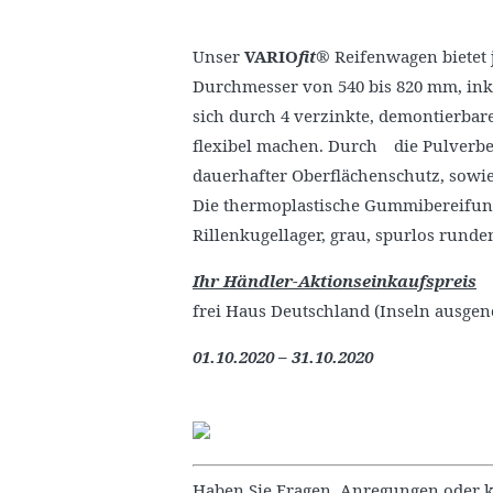
Unser
VARIO
fit
® Reifenwagen bietet j
Durchmesser von 540 bis 820 mm, inkl
sich durch 4 verzinkte, demontierba
flexibel machen. Durch die Pulverbe
dauerhafter Oberflächenschutz, sowie 
Die thermoplastische Gummibereifung 
Rillenkugellager, grau, spurlos runde
Ihr Händler-Aktionseinkaufspreis
frei Haus Deutschland (Inseln ausge
01.10.2020 – 31.10.2020
Haben Sie Fragen, Anregungen oder k