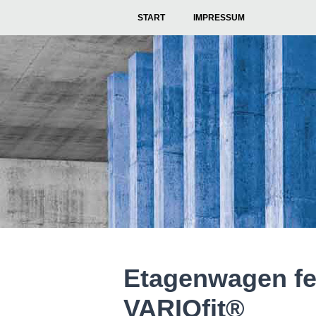
START
IMPRESSUM
Etagenwagen fe
VARIOfit®