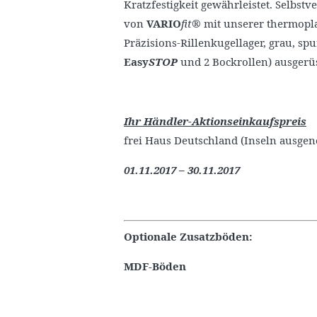
Kratzfestigkeit gewährleistet. Selbst
von
VARIO
fit
® mit unserer thermopl
Präzisions-Rillenkugellager, grau, sp
Easy
STOP
und 2 Bockrollen) ausgerüs
Ihr Händler-Aktionseinkaufspreis
frei Haus Deutschland (Inseln ausge
01.11.2017 – 30.11.2017
Optionale Zusatzböden:
MDF-Böden