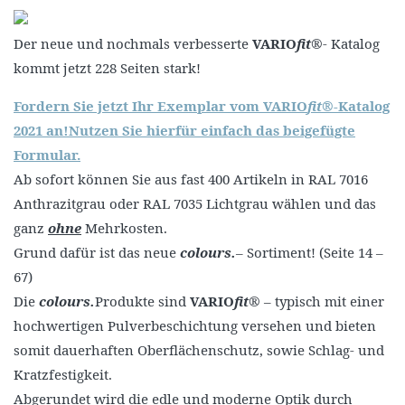
Der neue und nochmals verbesserte
VARIO
fit
®- Katalog
kommt jetzt 228 Seiten stark!
Fordern Sie jetzt Ihr Exemplar vom VARIO
fit
®-Katalog
2021 an!
Nutzen Sie hierfür einfach das beigefügte
Formular.
Ab sofort können Sie aus fast 400 Artikeln in RAL 7016
Anthrazitgrau oder RAL 7035 Lichtgrau wählen und das
ganz
ohne
Mehrkosten.
Grund dafür ist das neue
colours.
– Sortiment! (Seite 14 –
67)
Die
colours.
Produkte sind
VARIO
fit
® – typisch mit einer
hochwertigen Pulverbeschichtung versehen und bieten
somit dauerhaften Oberflächenschutz, sowie Schlag- und
Kratzfestigkeit.
Abgerundet wird die edle und moderne Optik durch