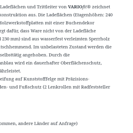
adeflächen und Trittleiter von
VARIO
fit®
zeichnet
ßkonstruktion aus. Die Ladeflächen (Etagenhöhen: 240
s Holzwerkstoffplatten mit einer Buchendekor
gt dafür, dass Ware nicht von der Ladefläche
nd 230 mm) sind aus wasserfest verleimten Sperrholz
rutschhemmend. Im unbelasteten Zustand werden die
selbsttätig angehoben. Durch die
anblau wird ein dauerhafter Oberflächenschutz,
hrleistet.
fung auf Kunststofffelge mit Präzisions-
aden- und Fußschutz (2 Lenkrollen mit Radfeststeller
nommen, andere Länder auf Anfrage)